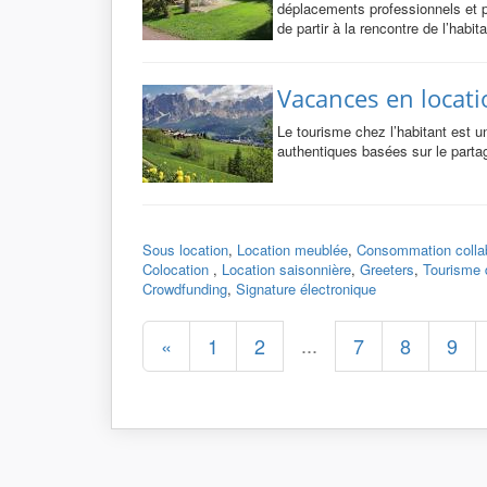
déplacements professionnels et pri
de partir à la rencontre de l’habita
Vacances en locati
Le tourisme chez l’habitant est u
authentiques basées sur le parta
Sous location
,
Location meublée
,
Consommation collab
Colocation
,
Location saisonnière
,
Greeters
,
Tourisme 
Crowdfunding
,
Signature électronique
...
«
1
2
7
8
9