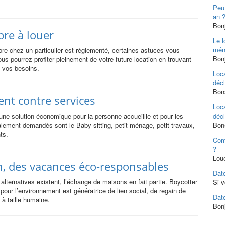
Peut
an 
Bonj
re à louer
Le l
mén
re chez un particulier est réglementé, certaines astuces vous
Bon
s pourrez profiter pleinement de votre future location en trouvant
 vos besoins.
Loca
décl
Bons
nt contre services
Loca
une solution économique pour la personne accueillie et pour les
décl
alement demandés sont le Baby-sitting, petit ménage, petit travaux,
Bons
ts.
Com
?
Lou
, des vacances éco-responsables
Date
ternatives existent, l’échange de maisons en fait partie. Boycotter
Si v
our l’environnement est génératrice de lien social, de regain de
Date
 à taille humaine.
Bonj