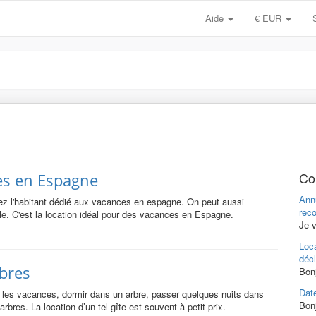
Aide
€ EUR
Co
es en Espagne
Annu
ez l'habitant dédié aux vacances en espagne. On peut aussi
reco
le. C'est la location idéal pour des vacances en Espagne.
Je 
Loca
décl
bres
Bonj
Date
r les vacances, dormir dans un arbre, passer quelques nuits dans
Bonj
bres. La location d’un tel gîte est souvent à petit prix.