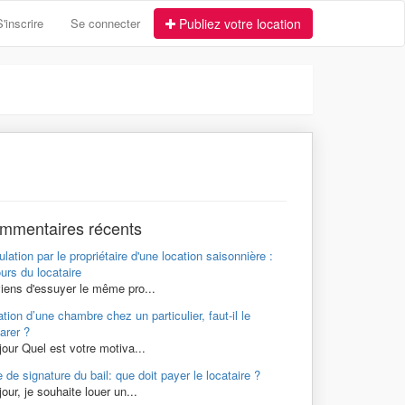
S'inscrire
Se connecter
Publiez votre location
mmentaires récents
lation par le propriétaire d'une location saisonnière :
urs du locataire
viens d'essuyer le même pro...
tion d’une chambre chez un particulier, faut-il le
arer ?
our Quel est votre motiva...
 de signature du bail: que doit payer le locataire ?
our, je souhaite louer un...