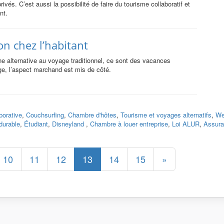
vés. C’est aussi la possibilité de faire du tourisme collaboratif et
nt.
on chez l’habitant
ne alternative au voyage traditionnel, ce sont des vacances
ge, l’aspect marchand est mis de côté.
orative
,
Couchsurfing
,
Chambre d'hôtes
,
Tourisme et voyages alternatifs
,
We
durable
,
Étudiant
,
Disneyland
,
Chambre à louer entreprise
,
Loi ALUR
,
Assur
10
11
12
13
14
15
»