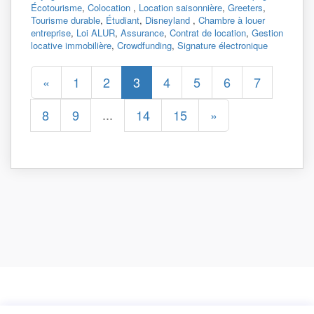
Écotourisme
,
Colocation
,
Location saisonnière
,
Greeters
,
Tourisme durable
,
Étudiant
,
Disneyland
,
Chambre à louer
entreprise
,
Loi ALUR
,
Assurance
,
Contrat de location
,
Gestion
locative immobilière
,
Crowdfunding
,
Signature électronique
«
1
2
3
4
5
6
7
...
8
9
14
15
»